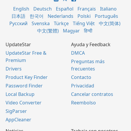
English
Deutsch
Español
Français
Italiano
日本語
한국어
Nederlands
Polski
Português
Русский
Svenska
Türkçe
Tiếng Việt
中文(简体)
中文(繁體)
Magyar
हिन्दी
UpdateStar
Ayuda y Feedback
UpdateStar Free &
DMCA
Premium
Preguntas más
Drivers
frecuentes
Product Key Finder
Contacto
Password Finder
Privacidad
Local Backup
Cancelar contratos
Video Converter
Reembolso
SigParser
AppCleaner