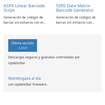
ASPX Linear Barcode
SSRS Data Matrix
Script
Barcode Generator
Generación de códigos de
Generación de códigos de
barras sin esfuerzo con el
barras sin esfuerzo con
script lineal de códigos de
generador de códigos de
barras ASPX
barras SSRS Data Matrix
Última versión
2.2.0.0
Descargas seguros y gratuitas controladas por
UpdateStar
Manténgase al día
con UpdateStar freeware.