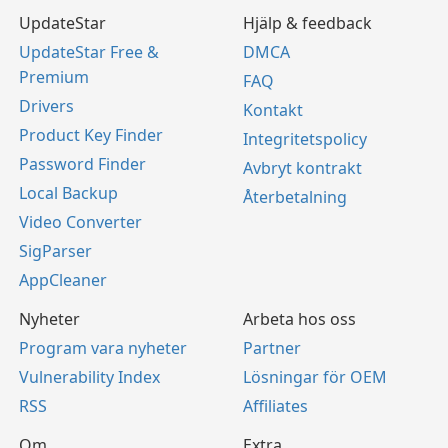
UpdateStar
Hjälp & feedback
UpdateStar Free &
DMCA
Premium
FAQ
Drivers
Kontakt
Product Key Finder
Integritetspolicy
Password Finder
Avbryt kontrakt
Local Backup
Återbetalning
Video Converter
SigParser
AppCleaner
Nyheter
Arbeta hos oss
Program vara nyheter
Partner
Vulnerability Index
Lösningar för OEM
RSS
Affiliates
Om
Extra