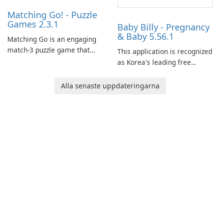
Matching Go! - Puzzle
Games 2.3.1
Baby Billy - Pregnancy
& Baby 5.56.1
Matching Go is an engaging
match-3 puzzle game that
This application is recognized
invites players to join Chloe
as Korea's leading free
and her charming corgi,
platform for pregnancy and
Ollie, on an adventurous
baby tracking, offering
Alla senaste uppdateringarna
journey across diverse
essential healthcare tips and
landscapes.
doctor-approved articles.