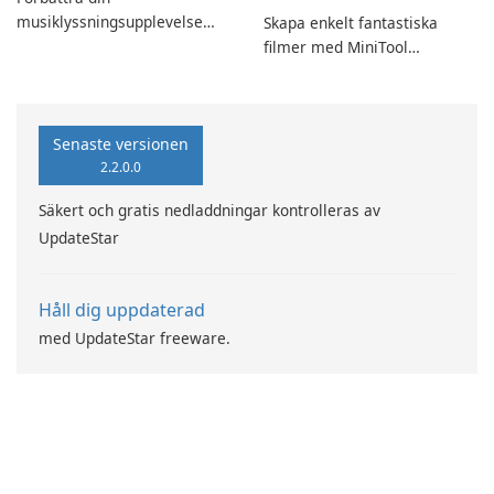
musiklyssningsupplevelse
Skapa enkelt fantastiska
med SpotPlayer
filmer med MiniTool
MovieMaker.
Senaste versionen
2.2.0.0
Säkert och gratis nedladdningar kontrolleras av
UpdateStar
Håll dig uppdaterad
med UpdateStar freeware.