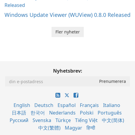
Windows Update Viewer (WUView) 0.8.0 Released
Fler nyheter
Nyhetsbrev:
English
Deutsch
Español
Français
Italiano
日本語
한국어
Nederlands
Polski
Português
Русский
Svenska
Türkçe
Tiếng Việt
中文(简体)
中文(繁體)
Magyar
हिन्दी