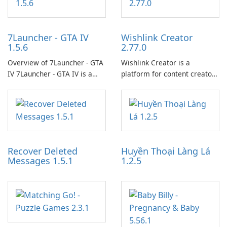
7Launcher - GTA IV
Wishlink Creator
1.5.6
2.77.0
Overview of 7Launcher - GTA
Wishlink Creator is a
IV 7Launcher - GTA IV is a
platform for content creators
specialized software
designed to monetize their
application designed to
work through built-in brand
optimize the gaming
partnerships and integrated
experience for Grand Theft
tools for content distribution
Auto IV.
and audience engagement.
Recover Deleted
Huyền Thoại Làng Lá
Messages 1.5.1
1.2.5