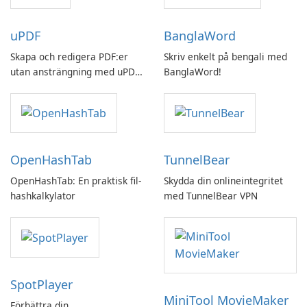
uPDF
BanglaWord
Skapa och redigera PDF:er
Skriv enkelt på bengali med
utan ansträngning med uPDF
BanglaWord!
by UPDF
OpenHashTab
TunnelBear
OpenHashTab: En praktisk fil-
Skydda din onlineintegritet
hashkalkylator
med TunnelBear VPN
SpotPlayer
MiniTool MovieMaker
Förbättra din